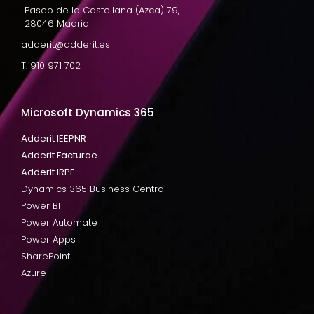
Paseo de la Castellana (Azca) 79,
28046 Madrid
adderit@adderit.es
T: 910 971 702
Microsoft Dynamics 365
Adderit IEEPNR
Adderit Facturae
Adderit IRPF
Dynamics 365 Business Central
Power BI
Power Automate
Power Apps
SharePoint
Azure