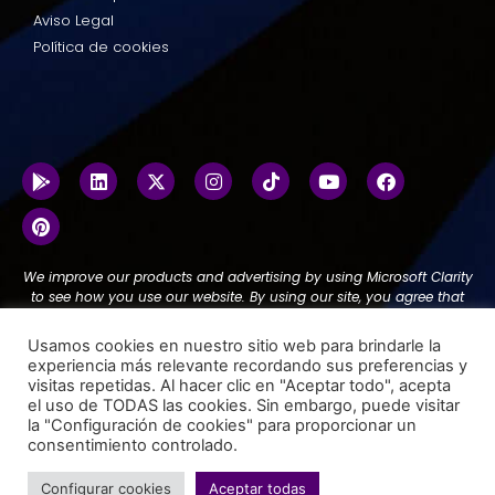
Aviso Legal
Política de cookies
We improve our products and advertising by using Microsoft Clarity
to see how you use our website. By using our site, you agree that
we and Microsoft can collect and use this data.
Our privacy
statement
has more details.
Usamos cookies en nuestro sitio web para brindarle la
experiencia más relevante recordando sus preferencias y
visitas repetidas. Al hacer clic en "Aceptar todo", acepta
el uso de TODAS las cookies. Sin embargo, puede visitar
la "Configuración de cookies" para proporcionar un
© 2025 Todos los derechos reservados | Adderit QA SL
consentimiento controlado.
Diseñado por Adderit
Configurar cookies
Aceptar todas