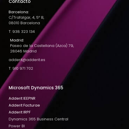
Contacto
Barcelona:
C/Trafalgar, 4, 5º B,
08010 Barcelona
T: 938 323 134
Madrid:
Paseo de la Castellana (Azca) 79,
28046 Madrid
adderit@adderit.es
T: 910 971 702
Microsoft Dynamics 365
Adderit IEEPNR
Adderit Facturae
Adderit IRPF
Dynamics 365 Business Central
Power BI