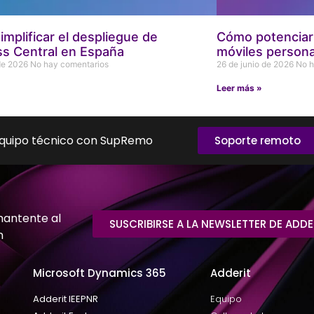
mplificar el despliegue de
Cómo potenciar 
ss Central en España
móviles persona
 de 2026
No hay comentarios
26 de junio de 2026
No h
»
Leer más »
equipo técnico con SupRemo
Soporte remoto
mantente al
SUSCRIBIRSE A LA NEWSLETTER DE ADDE
n
Microsoft Dynamics 365
Adderit
Adderit IEEPNR
Equipo