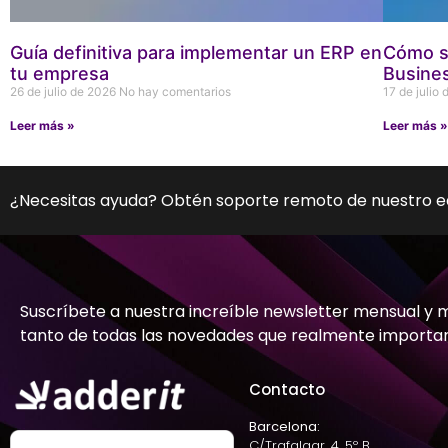
Guía definitiva para implementar un ERP en
Cómo si
tu empresa
Busine
26 de julio de 2026
No hay comentarios
17 de julio
Leer más »
Leer más 
¿Necesitas ayuda? Obtén soporte remoto de nuestro 
Suscríbete a nuestra increíble newsletter mensual y 
tanto de todas las novedades que realmente importa
Contacto
Barcelona:
C/Trafalgar, 4, 5º B,