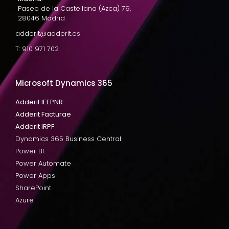
Paseo de la Castellana (Azca) 79,
28046 Madrid
adderit@adderit.es
T: 910 971 702
Microsoft Dynamics 365
Adderit IEEPNR
Adderit Facturae
Adderit IRPF
Dynamics 365 Business Central
Power BI
Power Automate
Power Apps
SharePoint
Azure