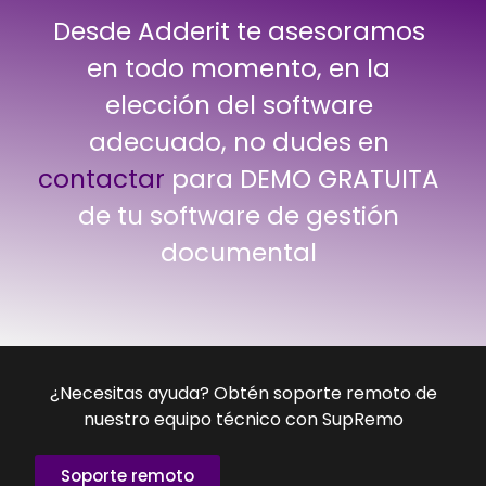
Desde Adderit te asesoramos
en todo momento, en la
elección del software
adecuado, no dudes en
contactar
para DEMO GRATUITA
de tu software de gestión
documental
¿Necesitas ayuda? Obtén soporte remoto de
nuestro equipo técnico con SupRemo
Soporte remoto