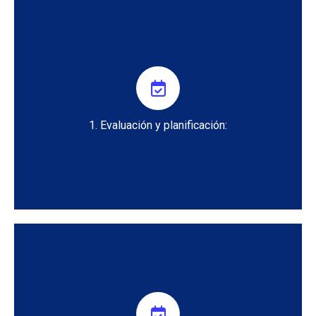
1. Definir los requisitos y necesidades del cliente.
2. Seleccionar la versión de Expense Management
adecuada.
1. Evaluación y planificación:
3. Planificar la implementación y la configuración.
1. Instalar Expense Management en el entorno del cliente.