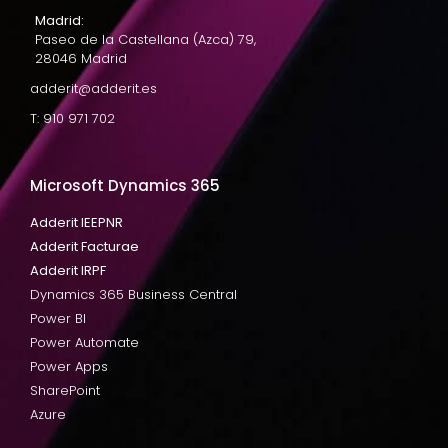
Madrid:
Paseo de la Castellana (Azca) 79,
28046 Madrid
adderit@adderit.es
T: 910 971 702
Microsoft Dynamics 365
Adderit IEEPNR
Adderit Facturae
Adderit IRPF
Dynamics 365 Business Central
Power BI
Power Automate
Power Apps
SharePoint
Azure