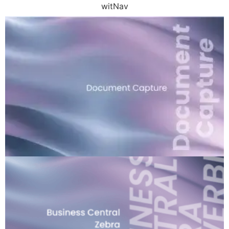
witNav