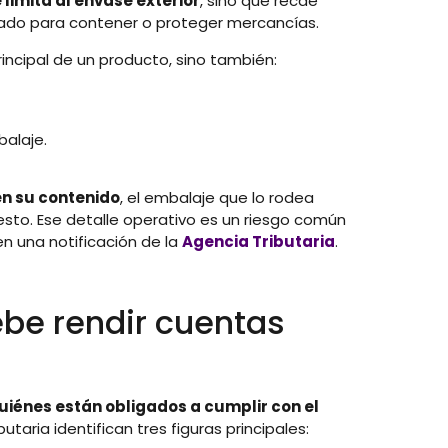
 limita al envase exterior
, sino que recae
ado para contener o proteger mercancías.
rincipal de un producto, sino también:
balaje.
en su contenido
, el embalaje que lo rodea
sto. Ese detalle operativo es un riesgo común
 una notificación de la
Agencia Tributaria
.
ebe rendir cuentas
uiénes están obligados a cumplir con el
utaria identifican tres figuras principales: