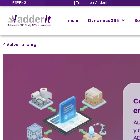
ESP
ENG
| Trabaja en Adderit
Inicio
Dynamics 365
So
< Volver al blog