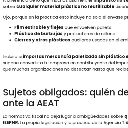
A diferencia de lo que muchos asumen,
el impuesto no se
sobre
cualquier material plástico no reutilizable
diseñ
Ojo, porque en la práctica esto incluye no solo el envase p
Film estirable y flejes
que envuelven pallets.
Plástico de burbujas
y protectores de relleno.
Cierres y otros plásticos
auxiliares usados en el em
Incluso si
importas mercancía paletizada sin plástico 
supone convertir a tu empresa en contribuyente del impue
que muchas organizaciones no detectan hasta que reciben
Sujetos obligados: quién d
ante la AEAT
La normativa fiscal no deja lugar a ambigüedades sobre
q
IEEPNR.
La propia legislación y la práctica de la Agencia Trib