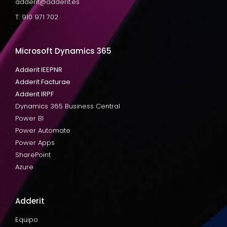
adderit@adderit.es
T: 910 971 702
Microsoft Dynamics 365
Adderit IEEPNR
Adderit Facturae
Adderit IRPF
Dynamics 365 Business Central
Power BI
Power Automate
Power Apps
SharePoint
Azure
Adderit
Equipo