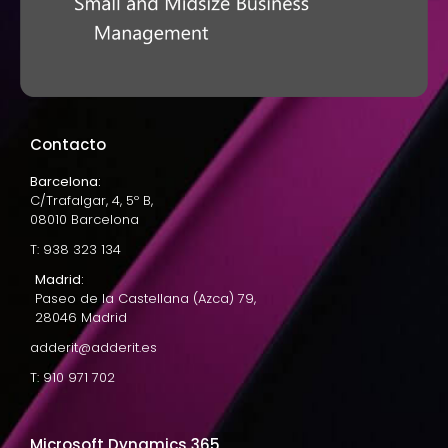
Contacto
Barcelona:
C/Trafalgar, 4, 5º B,
08010 Barcelona
T: 938 323 134
Madrid:
Paseo de la Castellana (Azca) 79,
28046 Madrid
adderit@adderit.es
T: 910 971 702
Microsoft Dynamics 365