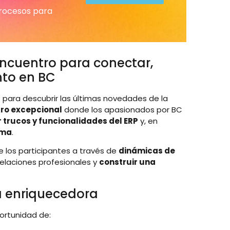
procesos para
encuentro para conectar,
nto en BC
o para descubrir las últimas novedades de la
ro excepcional
donde los apasionados por BC
 trucos y funcionalidades del ERP
y, en
rma
.
e los participantes a través de
dinámicas de
 relaciones profesionales y
construir una
a enriquecedora
portunidad de: