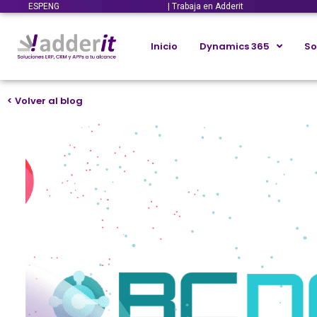
ESP
ENG
| Trabaja en Adderit
Inicio
Dynamics 365
So
< Volver al blog