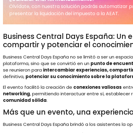
Olvídate, con nuestra solución podrás automatizar 
presentar la liquidación del impuesto a la AEAT.
Business Central Days España: Un 
compartir y potenciar el conocimie
Business Central Days España no se limitó a ser un espaci
plataforma, sino que se convirtió en un
punto de encuent
se reunieron para
intercambiar experiencias, compartir
definitiva,
potenciar su conocimiento sobre la platafo
El evento facilitó la creación de
conexiones valiosas
entr
networking
, permitiendo interactuar entre sí, establecer
comunidad sólida
.
Más que un evento, una experienci
Business Central Days España brindó a los asistentes la o