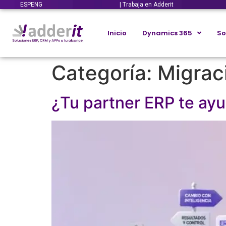
ESP
ENG
| Trabaja en Adderit
Inicio
Dynamics 365
So
Categoría:
Migrac
¿Tu partner ERP te ayu