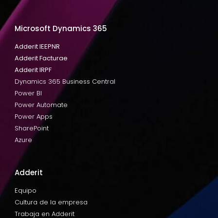
Microsoft Dynamics 365
Adderit IEEPNR
Adderit Facturae
Adderit IRPF
Dynamics 365 Business Central
Power BI
Power Automate
Power Apps
SharePoint
Azure
Adderit
Equipo
Cultura de la empresa
Trabaja en Adderit