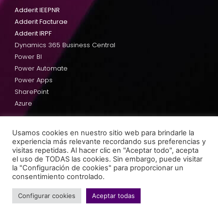
Adderit IEEPNR
Adderit Facturae
Adderit IRPF
Dynamics 365 Business Central
Power BI
Power Automate
Power Apps
SharePoint
Azure
Usamos cookies en nuestro sitio web para brindarle la
Adderit
experiencia más relevante recordando sus preferencias y
visitas repetidas. Al hacer clic en "Aceptar todo", acepta
Equipo
el uso de TODAS las cookies. Sin embargo, puede visitar
Cultura de la empresa
la "Configuración de cookies" para proporcionar un
consentimiento controlado.
Trabaja en Adderit
Adderit AppSource
Configurar cookies
Aceptar todas
Blog
Webinars