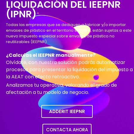
LIQUIDACIÓN DEL IEEPNR
(IPNR)
Todas las empresas que se dediquen a fabricar y/o importar
envases de plástico en el territorio español, están sujetas a este
nuevo impuesto especial sobre envases de plástico no
reutilizables (IEEPNR).
¿Calculas el IEEPNR manualmente?
Olvídate, con nuestra solución podrás automatizar
procesos para presentar la liquidación del impuesto a
la AEAT con efecto retroactivo.
Analizamos tu operativa, valorando el grado de
afectación a tu modelo de negocio.
ADDERIT IEEPNR
CONTACTA AHORA