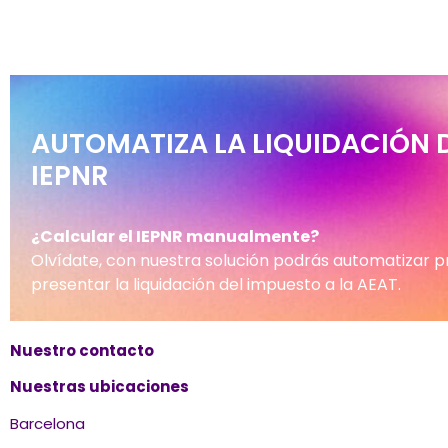
AUTOMATIZA LA LIQUIDACIÓN 
IEPNR
¿Calcular el IEPNR manualmente?
Olvídate, con nuestra solución podrás automatizar 
presentar la liquidación del impuesto a la AEAT.
Nuestro contacto
Nuestras ubicaciones
Barcelona