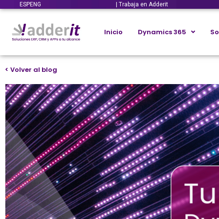
ESP
ENG
| Trabaja en Adderit
Inicio
Dynamics 365
So
< Volver al blog