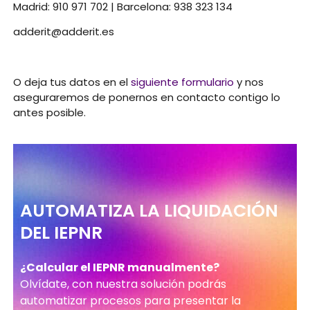
Madrid:
910 971 702
| Barcelona: 938 323 134
adderit@adderit.es
O deja tus datos en el
siguiente formulario
y nos
aseguraremos de ponernos en contacto contigo lo
antes posible.
AUTOMATIZA LA LIQUIDACIÓN
DEL IEPNR
¿Calcular el IEPNR manualmente?
Olvídate, con nuestra solución podrás
automatizar procesos para presentar la