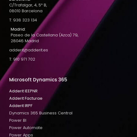
C/Trafalgar, 4, 5º B,
08010 Barcelona
T: 938 323 134
Madrid:
Paseo de la Castellana (Azca) 79,
28046 Madrid
adderit@adderit.es
T: 910 971 702
Microsoft Dynamics 365
Adderit IEEPNR
Adderit Facturae
Adderit IRPF
Dynamics 365 Business Central
Power BI
Power Automate
Power Apps