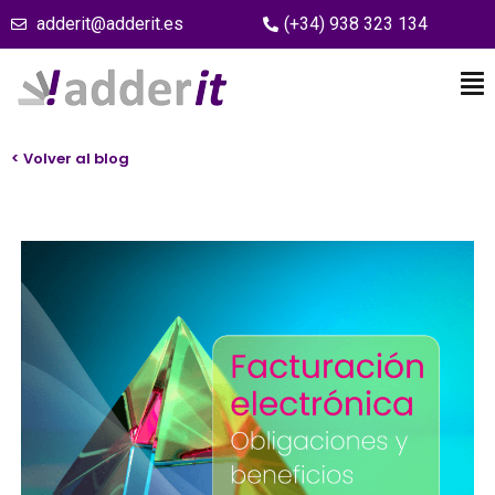
adderit@adderit.es
(+34) 938 323 134
< Volver al blog