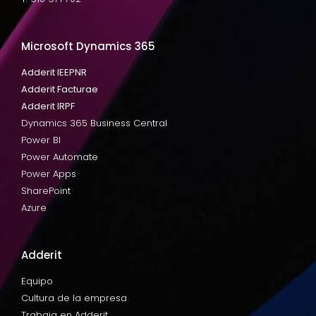
Microsoft Dynamics 365
Adderit IEEPNR
Adderit Facturae
Adderit IRPF
Dynamics 365 Business Central
Power BI
Power Automate
Power Apps
SharePoint
Azure
Adderit
Equipo
Cultura de la empresa
Trabaja en Adderit