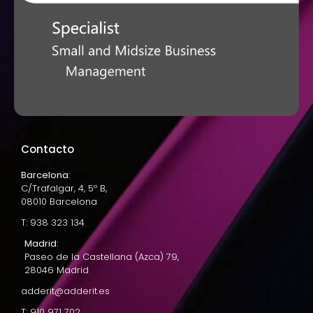
Contacto
Barcelona:
C/Trafalgar, 4, 5º B,
08010 Barcelona
T: 938 323 134
Madrid:
Paseo de la Castellana (Azca) 79,
28046 Madrid
adderit@adderit.es
T: 910 971 702