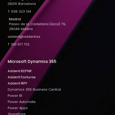
08010 Barcelona
T: 938 323 134
Madrid:
Paseo de la Castellana (Azca) 79,
28046 Madrid
adderit@adderit.es
T: 910 971 702
Microsoft Dynamics 365
Adderit IEEPNR
Adderit Facturae
Adderit IRPF
Dynamics 365 Business Central
Power BI
Power Automate
Power Apps
SharePoint