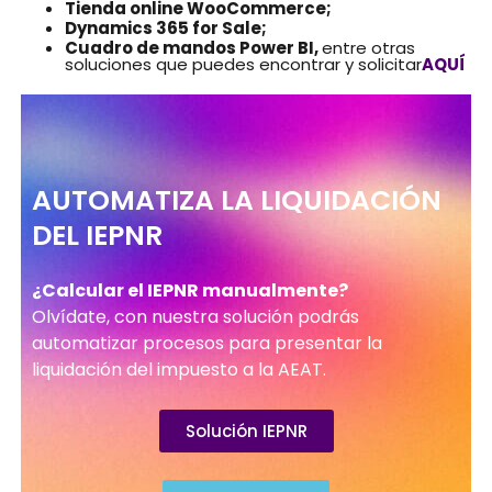
Tienda online WooCommerce;
Dynamics 365 for Sale;
Cuadro de mandos Power BI,
entre otras
soluciones que puedes encontrar y solicitar
AQUÍ
AUTOMATIZA LA LIQUIDACIÓN
DEL IEPNR
¿Calcular el IEPNR manualmente?
Olvídate, con nuestra solución podrás
automatizar procesos para presentar la
liquidación del impuesto a la AEAT.
Solución IEPNR