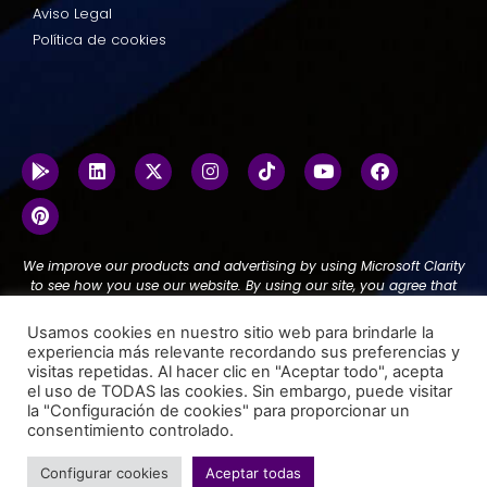
Aviso Legal
Política de cookies
We improve our products and advertising by using Microsoft Clarity
to see how you use our website. By using our site, you agree that
we and Microsoft can collect and use this data.
Our privacy
statement
has more details.
Usamos cookies en nuestro sitio web para brindarle la
experiencia más relevante recordando sus preferencias y
visitas repetidas. Al hacer clic en "Aceptar todo", acepta
el uso de TODAS las cookies. Sin embargo, puede visitar
la "Configuración de cookies" para proporcionar un
© 2025 Todos los derechos reservados | Adderit QA SL
consentimiento controlado.
Diseñado por Adderit
Configurar cookies
Aceptar todas