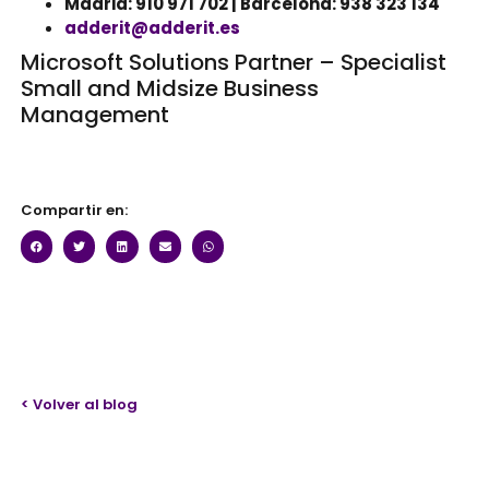
Madrid: 910 971 702 | Barcelona: 938 323 134
adderit@adderit.es
Microsoft
Solutions
Partner
–
Specialist
Small and
Midsize
Business
Management
Compartir en:
< Volver al blog