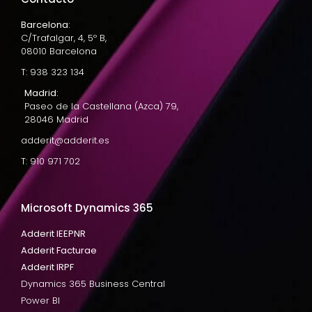
Barcelona:
C/Trafalgar, 4, 5º B,
08010 Barcelona
T: 938 323 134
Madrid:
Paseo de la Castellana (Azca) 79,
28046 Madrid
adderit@adderit.es
T: 910 971 702
Microsoft Dynamics 365
Adderit IEEPNR
Adderit Facturae
Adderit IRPF
Dynamics 365 Business Central
Power BI