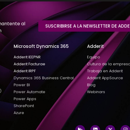
mantente al
SUSCRIBIRSE A LA NEWSLETTER DE ADDE
n
Microsoft Dynamics 365
Adderit
Adderit IEEPNR
Equipo
Adderit Facturae
Cultura de la empres
Adderit IRPF
Trabaja en Adderit
Dynamics 365 Business Central
Adderit AppSource
Power BI
Blog
)
Power Automate
Webinars
Power Apps
SharePoint
Azure