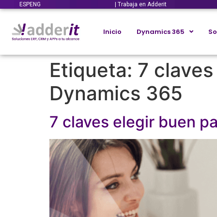
ESP
ENG
| Trabaja en Adderit
Inicio
Dynamics 365
So
Etiqueta:
7 claves
Dynamics 365
7 claves elegir buen 