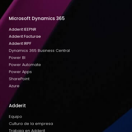
Microsoft Dynamics 365
Adderit IEEPNR
Adderit Facturae
Adderit IRPF
Dynamics 365 Business Central
Power BI
Power Automate
Power Apps
SharePoint
Azure
Adderit
Equipo
Cultura de la empresa
Trabaja en Adderit