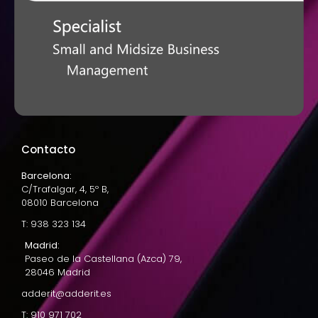
Contacto
Barcelona:
C/Trafalgar, 4, 5º B,
08010 Barcelona
T: 938 323 134
Madrid:
Paseo de la Castellana (Azca) 79,
28046 Madrid
adderit@adderit.es
T: 910 971 702