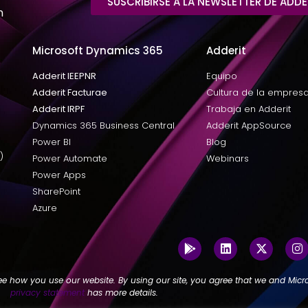
SUSCRIBIRSE A LA NEWSLETTER DE ADDE
n
Microsoft Dynamics 365
Adderit
Adderit IEEPNR
Equipo
Adderit Facturae
Cultura de la empres
Adderit IRPF
Trabaja en Adderit
Dynamics 365 Business Central
Adderit AppSource
Power BI
Blog
)
Power Automate
Webinars
Power Apps
SharePoint
Azure
ee how you use our website. By using our site, you agree that we and Micro
privacy statement
has more details.