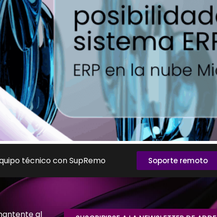
equipo técnico con SupRemo
Soporte remoto
mantente al