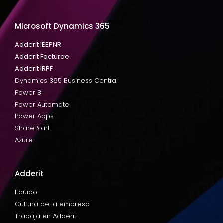
Microsoft Dynamics 365
Adderit IEEPNR
Adderit Facturae
Adderit IRPF
Dynamics 365 Business Central
Power BI
Power Automate
Power Apps
SharePoint
Azure
Adderit
Equipo
Cultura de la empresa
Trabaja en Adderit