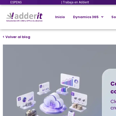
ESP
ENG
| Trabaja en Adderit
Inicio
Dynamics 365
So
< Volver al blog