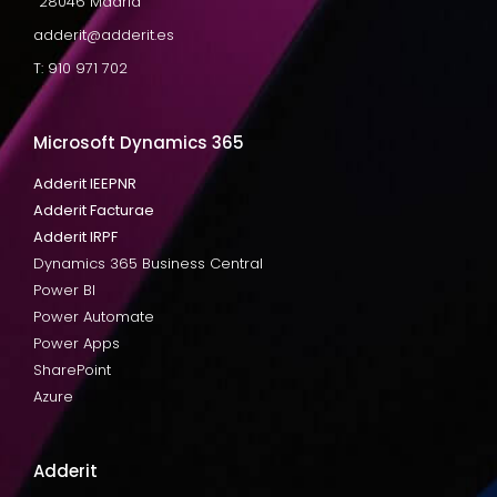
28046 Madrid
adderit@adderit.es
T: 910 971 702
Microsoft Dynamics 365
Adderit IEEPNR
Adderit Facturae
Adderit IRPF
Dynamics 365 Business Central
Power BI
Power Automate
Power Apps
SharePoint
Azure
Adderit