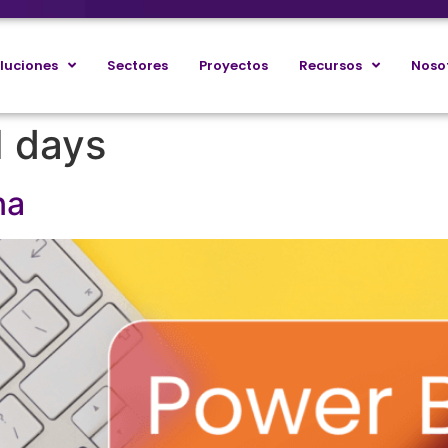
luciones
Sectores
Proyectos
Recursos
Noso
I days
na