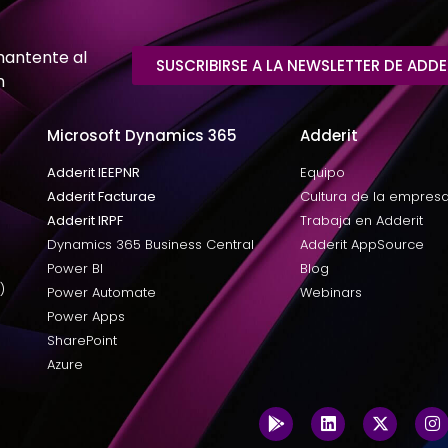
mantente al
SUSCRIBIRSE A LA NEWSLETTER DE ADDE
n
Microsoft Dynamics 365
Adderit
Adderit IEEPNR
Equipo
Adderit Facturae
Cultura de la empres
Adderit IRPF
Trabaja en Adderit
Dynamics 365 Business Central
Adderit AppSource
Power BI
Blog
)
Power Automate
Webinars
Power Apps
SharePoint
Azure