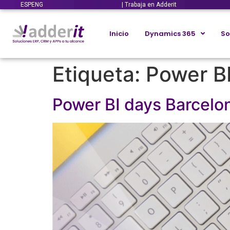
ESP
ENG
| Trabaja en Adderit
Inicio
Dynamics 365
So
Etiqueta:
Power B
Power BI days Barcelo