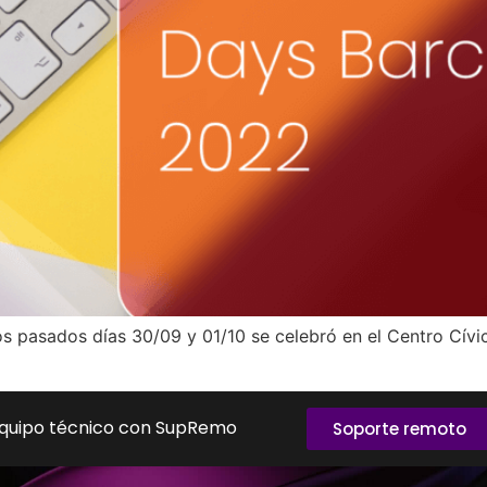
 los pasados días 30/09 y 01/10 se celebró en el Centro Cív
equipo técnico con SupRemo
Soporte remoto