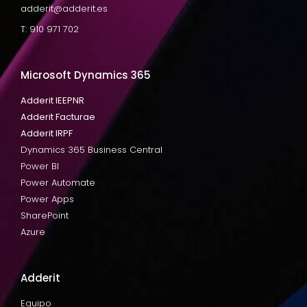
adderit@adderit.es
T: 910 971 702
Microsoft Dynamics 365
Adderit IEEPNR
Adderit Facturae
Adderit IRPF
Dynamics 365 Business Central
Power BI
Power Automate
Power Apps
SharePoint
Azure
Adderit
Equipo