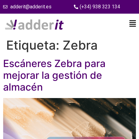
adderit@adderit.es
(+34) 938 323 134
Etiqueta:
Zebra
Escáneres Zebra para
mejorar la gestión de
almacén