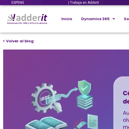
ESP
ENG
| Trabaja en Adderit
Inicio
Dynamics 365
So
< Volver al blog