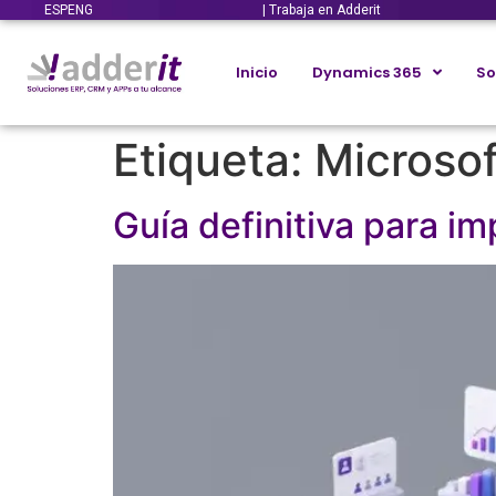
ESP
ENG
| Trabaja en Adderit
Inicio
Dynamics 365
So
Etiqueta:
Microso
Guía definitiva para i