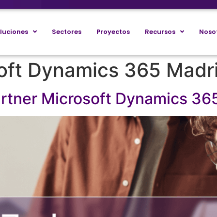
luciones
Sectores
Proyectos
Recursos
Noso
oft Dynamics 365 Madr
partner Microsoft Dynamics 3