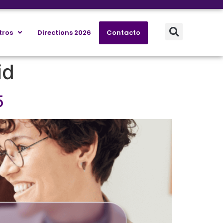
tros
Directions 2026
Contacto
id
65