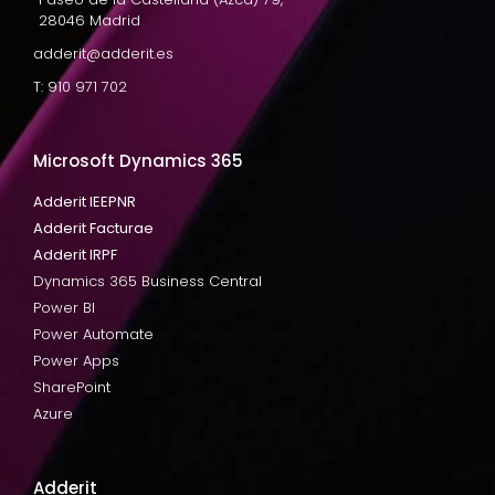
28046 Madrid
adderit@adderit.es
T: 910 971 702
Microsoft Dynamics 365
Adderit IEEPNR
Adderit Facturae
Adderit IRPF
Dynamics 365 Business Central
Power BI
Power Automate
Power Apps
SharePoint
Azure
Adderit