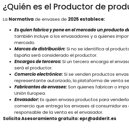
¿Quién es el Productor de prod
La
Normativa
de envases de
2025 establece:
Es quien fabrica y pone en el mercado un producto 
también incluye a los envasadores y a quienes impo
mercado.
Marcas de distribución:
Si no se identifica al producto
España será considerado el productor.
Encargos de terceros:
Si un tercero encarga el envas
será el productor.
Comercio electrónico:
Si se venden productos envas
representante autorizado, la plataforma de venta se
Fabricantes de envases:
Son quienes fabrican o impo
Unión Europea.
Envasador:
Es quien envasa productos para venderlos. 
comercio que entrega los envases al consumidor es e
responsable de la venta es el envasador.
Solicita Asesoramiento gratuito: epr@adderit.es