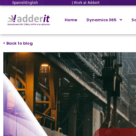
Spanish
English
| Work at Adderit
Home
Dynamics 365
So
< Back to blog