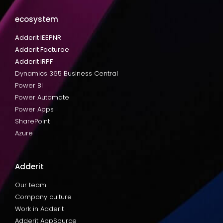
ecosystem
Adderit IEEPNR
Adderit Facturae
Adderit IRPF
Dynamics 365 Business Central
Power BI
Power Automate
Power Apps
SharePoint
Azure
Adderit
Our team
Company culture
Work in Adderit
Adderit AppSource