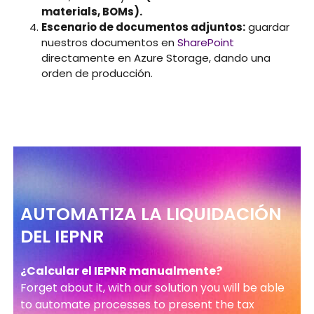
materials, BOMs).
Escenario de documentos adjuntos:
guardar
nuestros documentos en
SharePoint
directamente en Azure Storage, dando una
orden de producción.
AUTOMATIZA LA LIQUIDACIÓN
DEL IEPNR
¿Calcular el IEPNR manualmente?
Forget about it, with our solution you will be able
to automate processes to present the tax